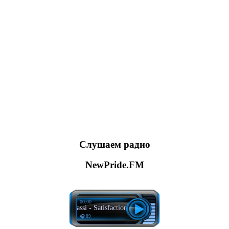
Слушаем радио
NewPride.FM
00:00
avid Guetta, Benny Benassi - Satisfaction (Hardwell & Maddix Remix)
🎧 89