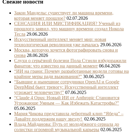
Свежие новости
Закон Манделы: существует ли машина времени,
которая меняет прошлое?
02.07.2026
СЕНСАЦИЯ ИЛИ МИСТИФИКАЦИЯ? Ученый из
прошлого заявил, что машину времени создал Никола
Тесла
29.06.2026
Искусственный интеллект меняет мир: новая
технологическая революция уже началась
29.06.2026
Москва, которую хочется фотографировать снова и
снова
28.06.2026
Слухи о серьёзной болезни Пола Стэнли взбудоражили
фанатов: что известно на данный момент
06.04.2026
“ИИ на грани: Почему разработанные модели готовы на
крайние меры ради выживания?”
30.06.2025
“Бывшие и нынешние сотрудники OpenAI и Google
DeepMind бьют тревогу: Искусственный интеллект
угрожает человечеству!”
07.06.2025
“Claude 4 Opus: Новый ИИ от Anthropic Становится
Угрожающе Умным — Как Избежать Катастрофы?”
05.06.2025
Мария Чикова представила дебютный клип “Ябеда” –
Давайте поддержим нашу звезду!
02.06.2025
Влада Майданова: Путь от молодёжного сериала до
солистки огромной музыкальной карьеры
02.06.2025