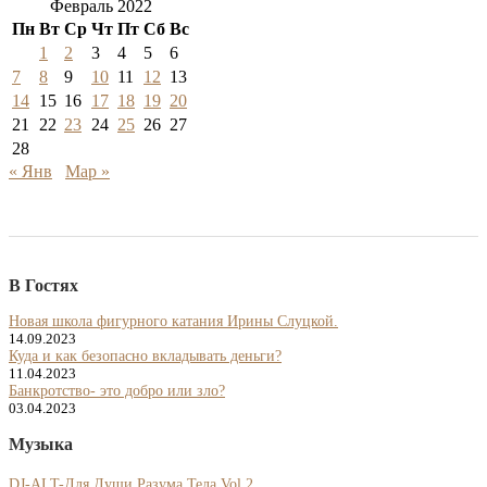
Февраль 2022
Пн
Вт
Ср
Чт
Пт
Сб
Вс
1
2
3
4
5
6
7
8
9
10
11
12
13
14
15
16
17
18
19
20
21
22
23
24
25
26
27
28
« Янв
Мар »
В Гостях
Новая школа фигурного катания Ирины Слуцкой.
14.09.2023
Куда и как безопасно вкладывать деньги?
11.04.2023
Банкротство- это добро или зло?
03.04.2023
Музыка
DJ-ALT-Для Души,Разума,Тела Vol 2