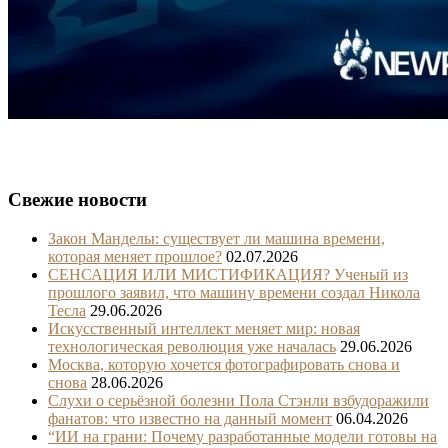
Свежие новости
Закон Манделы: существует ли машина времени,
которая меняет прошлое?
02.07.2026
СЕНСАЦИЯ ИЛИ МИСТИФИКАЦИЯ? Ученый из
прошлого заявил, что машину времени создал Никола
Тесла
29.06.2026
Искусственный интеллект меняет мир: новая
технологическая революция уже началась
29.06.2026
Москва, которую хочется фотографировать снова и
снова
28.06.2026
Слухи о серьёзной болезни Пола Стэнли взбудоражили
фанатов: что известно на данный момент
06.04.2026
“ИИ на грани: Почему разработанные модели готовы на