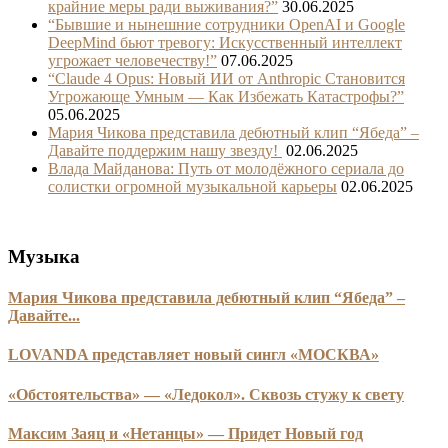
крайние меры ради выживания?”
30.06.2025
“Бывшие и нынешние сотрудники OpenAI и Google
DeepMind бьют тревогу: Искусственный интеллект
угрожает человечеству!”
07.06.2025
“Claude 4 Opus: Новый ИИ от Anthropic Становится
Угрожающе Умным — Как Избежать Катастрофы?”
05.06.2025
Мария Чикова представила дебютный клип “Ябеда” –
Давайте поддержим нашу звезду!
02.06.2025
Влада Майданова: Путь от молодёжного сериала до
солистки огромной музыкальной карьеры
02.06.2025
Музыка
Мария Чикова представила дебютный клип “Ябеда” –
Давайте...
LOVANDA представляет новый сингл «МОСКВА»
«Обстоятельства» — «Ледокол». Сквозь стужу к свету
Максим Заяц и «Нетанцы» — Придет Новый год