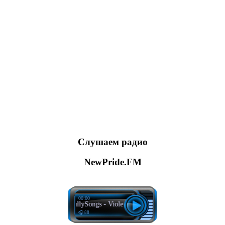
Слушаем радио
NewPride.FM
00:00
The Him, BullySongs - Violet Skies
🎧 88