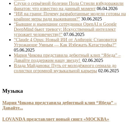
Слухи о серьёзной болезни Пола Стэнли взбудоражили
фанатов: что известно на данный момент
06.04.2026
“ИИ на грани: Почему разработанные модели готовы на
крайние меры ради выживания?”
30.06.2025
“Бывшие и нынешние сотрудники OpenAI и Google
DeepMind бьют тревогу: Искусственный интеллект
угрожает человечеству!”
07.06.2025
“Claude 4 Opus: Новый ИИ от Anthropic Становится
Угрожающе Умным — Как Избежать Катастрофы?”
05.06.2025
Мария Чикова представила дебютный клип “Ябеда” –
Давайте поддержим нашу звезду!
02.06.2025
Влада Майданова: Путь от молодёжного сериала до
солистки огромной музыкальной карьеры
02.06.2025
Музыка
Мария Чикова представила дебютный клип “Ябеда” –
Давайте...
LOVANDA представляет новый сингл «МОСКВА»