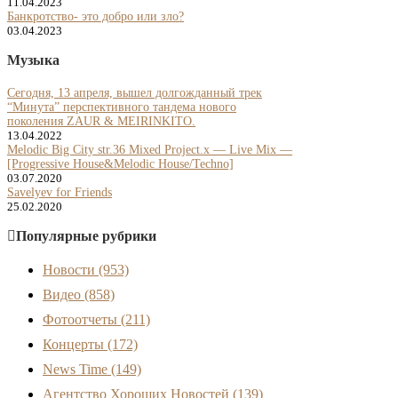
11.04.2023
Банкротство- это добро или зло?
03.04.2023
Музыка
Сегодня, 13 апреля, вышел долгожданный трек
“Минута” перспективного тандема нового
поколения ZAUR & MEIRINKITO.
13.04.2022
Melodic Big City str.36 Mixed Project.x — Live Mix —
[Progressive House&Melodic House/Techno]
03.07.2020
Savelyev for Friends
25.02.2020
Популярные рубрики
Новости
(953)
Видео
(858)
Фотоотчеты
(211)
Концерты
(172)
News Time
(149)
Агентство Хороших Новостей
(139)