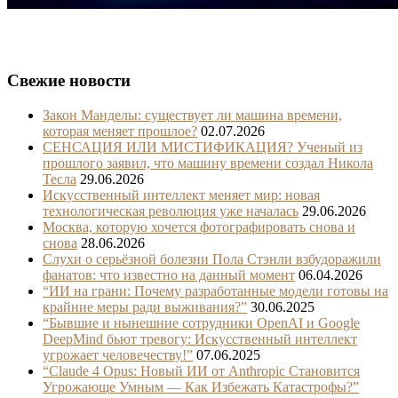
Свежие новости
Закон Манделы: существует ли машина времени,
которая меняет прошлое?
02.07.2026
СЕНСАЦИЯ ИЛИ МИСТИФИКАЦИЯ? Ученый из
прошлого заявил, что машину времени создал Никола
Тесла
29.06.2026
Искусственный интеллект меняет мир: новая
технологическая революция уже началась
29.06.2026
Москва, которую хочется фотографировать снова и
снова
28.06.2026
Слухи о серьёзной болезни Пола Стэнли взбудоражили
фанатов: что известно на данный момент
06.04.2026
“ИИ на грани: Почему разработанные модели готовы на
крайние меры ради выживания?”
30.06.2025
“Бывшие и нынешние сотрудники OpenAI и Google
DeepMind бьют тревогу: Искусственный интеллект
угрожает человечеству!”
07.06.2025
“Claude 4 Opus: Новый ИИ от Anthropic Становится
Угрожающе Умным — Как Избежать Катастрофы?”