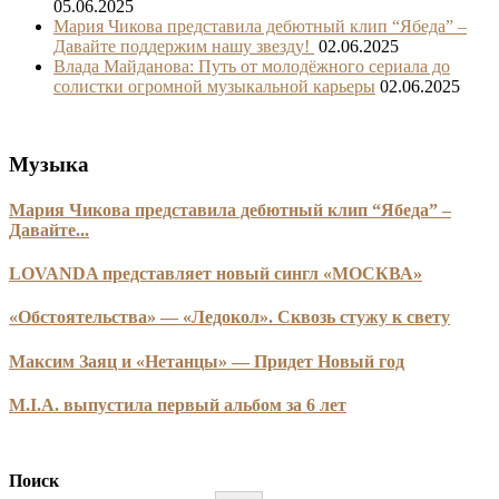
05.06.2025
Мария Чикова представила дебютный клип “Ябеда” –
Давайте поддержим нашу звезду!
02.06.2025
Влада Майданова: Путь от молодёжного сериала до
солистки огромной музыкальной карьеры
02.06.2025
Музыка
Мария Чикова представила дебютный клип “Ябеда” –
Давайте...
LOVANDA представляет новый сингл «МОСКВА»
«Обстоятельства» — «Ледокол». Сквозь стужу к свету
Максим Заяц и «Нетанцы» — Придет Новый год
M.I.A. выпустила первый альбом за 6 лет
Поиск