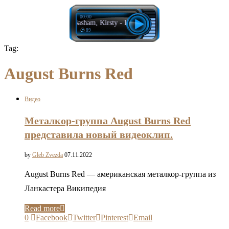
00:00
Angelo Basham, Kirsty - Black BMW
89
Tag:
August Burns Red
Видео
Металкор-группа August Burns Red
представила новый видеоклип.
by
Gleb Zvezda
07.11.2022
August Burns Red — американская металкор-группа из
Ланкастера Википедия
Read more
0
Facebook
Twitter
Pinterest
Email