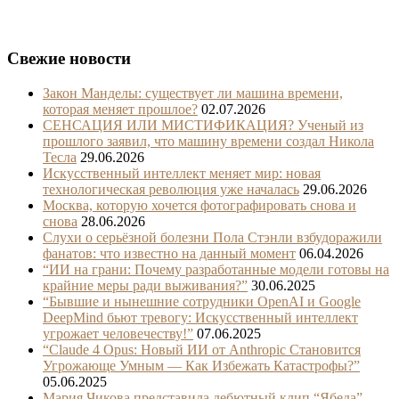
Свежие новости
Закон Манделы: существует ли машина времени,
которая меняет прошлое?
02.07.2026
СЕНСАЦИЯ ИЛИ МИСТИФИКАЦИЯ? Ученый из
прошлого заявил, что машину времени создал Никола
Тесла
29.06.2026
Искусственный интеллект меняет мир: новая
технологическая революция уже началась
29.06.2026
Москва, которую хочется фотографировать снова и
снова
28.06.2026
Слухи о серьёзной болезни Пола Стэнли взбудоражили
фанатов: что известно на данный момент
06.04.2026
“ИИ на грани: Почему разработанные модели готовы на
крайние меры ради выживания?”
30.06.2025
“Бывшие и нынешние сотрудники OpenAI и Google
DeepMind бьют тревогу: Искусственный интеллект
угрожает человечеству!”
07.06.2025
“Claude 4 Opus: Новый ИИ от Anthropic Становится
Угрожающе Умным — Как Избежать Катастрофы?”
05.06.2025
Мария Чикова представила дебютный клип “Ябеда” –