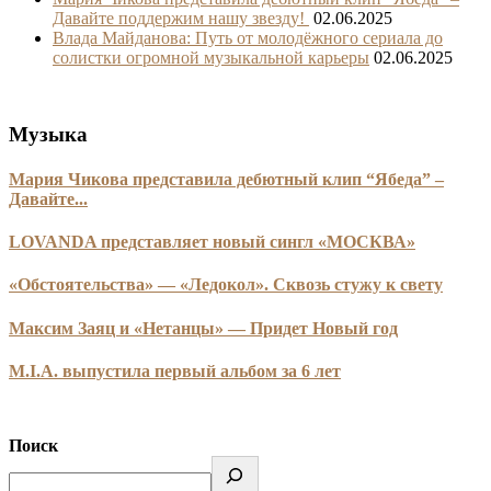
Давайте поддержим нашу звезду!
02.06.2025
Влада Майданова: Путь от молодёжного сериала до
солистки огромной музыкальной карьеры
02.06.2025
Музыка
Мария Чикова представила дебютный клип “Ябеда” –
Давайте...
LOVANDA представляет новый сингл «МОСКВА»
«Обстоятельства» — «Ледокол». Сквозь стужу к свету
Максим Заяц и «Нетанцы» — Придет Новый год
M.I.A. выпустила первый альбом за 6 лет
Поиск