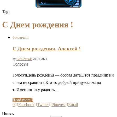
🎧 90
Tag:
C Днем рождения !
Фотоотчеты
C Днем рождения, Алексей !
by
Gleb Zvezda
20.01.2021
Голосуй
ГолосуйДень рожденья — особая дата,Этот праздник ни
с чем не сравнить,Кто-то добрый придумал когда-
тоИмениннику радость…
Read more
0
Facebook
Twitter
Pinterest
Email
Поиск