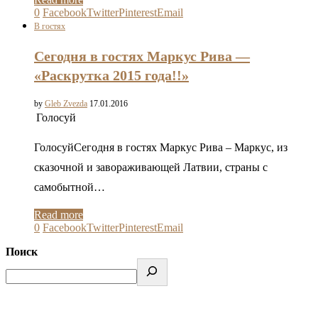
0
Facebook
Twitter
Pinterest
Email
В гостях
Сегодня в гостях Маркус Рива —
«Раскрутка 2015 года!!»
by
Gleb Zvezda
17.01.2016
Голосуй
ГолосуйСегодня в гостях Маркус Рива – Маркус, из
сказочной и завораживающей Латвии, страны с
самобытной…
Read more
0
Facebook
Twitter
Pinterest
Email
Поиск