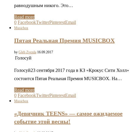
равнодушным никого. Это…
Read more
0
Facebook
Twitter
Pinterest
Email
Musicbox
Пятая Реальная Премия MUSICBOX
by
Gleb Zvezda
16.09.2017
Голосуй
Голосуй23 сентября 2017 года в КЗ «Крокус Сити Холл»
состоится Пятая Реальная Премия MUSICBOX. На…
Read more
0
Facebook
Twitter
Pinterest
Email
Musicbox
«Девичник TEENS» — самое ожидаемое
событие этой весны!