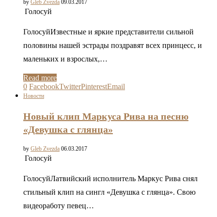
by
Gleb Zvezda
09.03.2017
Голосуй
ГолосуйИзвестные и яркие представители сильной
половины нашей эстрады поздравят всех принцесс, и
маленьких и взрослых,…
Read more
0
Facebook
Twitter
Pinterest
Email
Новости
Новый клип Маркуса Рива на песню
«Девушка с глянца»
by
Gleb Zvezda
06.03.2017
Голосуй
ГолосуйЛатвийский исполнитель Маркус Рива снял
стильный клип на сингл «Девушка с глянца». Свою
видеоработу певец…