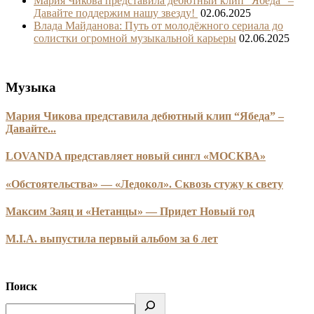
Мария Чикова представила дебютный клип “Ябеда” –
Давайте поддержим нашу звезду!
02.06.2025
Влада Майданова: Путь от молодёжного сериала до
солистки огромной музыкальной карьеры
02.06.2025
Музыка
Мария Чикова представила дебютный клип “Ябеда” –
Давайте...
LOVANDA представляет новый сингл «МОСКВА»
«Обстоятельства» — «Ледокол». Сквозь стужу к свету
Максим Заяц и «Нетанцы» — Придет Новый год
M.I.A. выпустила первый альбом за 6 лет
Поиск