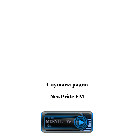
Слушаем радио
NewPride.FM
00:00
FISHER, MERYLL - Yeah The Girls
89