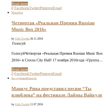
Read more
0
Facebook
Twitter
Pinterest
Email
Musicbox
Четвертая «Реальная Премия Russian
Music Box 2016»
by
Gleb Zvezda
26.11.2016
Голосуй
ГолосуйЧетвертая «Реальная Премия Russian Music Box
2016» в Crocus City Hall! 17 ноября 2016года «Группа…
Read more
0
Facebook
Twitter
Pinterest
Email
Без рубрики
Новости
Маркус Рива представил песню “Ты
влюблена” на фестивале Лаймы Вайкуле
by
Gleb Zvezda
11.07.2016