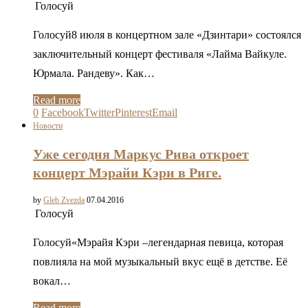
Голосуй
Голосуй8 июля в концертном зале «Дзинтари» состоялся
заключительный концерт фестиваля «Лайма Вайкуле.
Юрмала. Рандеву». Как…
Read more
0
Facebook
Twitter
Pinterest
Email
Новости
Уже сегодня Маркус Рива откроет
концерт Мэрайи Кэри в Риге.
by
Gleb Zvezda
07.04.2016
Голосуй
Голосуй«Мэрайя Кэри –легендарная певица, которая
повлияла на мой музыкальный вкус ещё в детстве. Её
вокал…
Read more