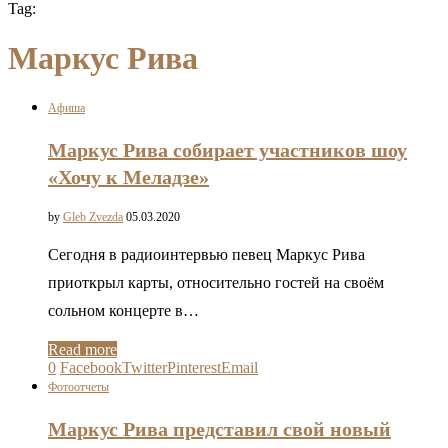
Tag:
Маркус Рива
Афиша
Маркус Рива собирает участников шоу
«Хочу к Меладзе»
by
Gleb Zvezda
05.03.2020
Сегодня в радиоинтервью певец Маркус Рива
приоткрыл карты, относительно гостей на своём
сольном концерте в…
Read more
0
Facebook
Twitter
Pinterest
Email
Фотоотчеты
Маркус Рива представил свой новый