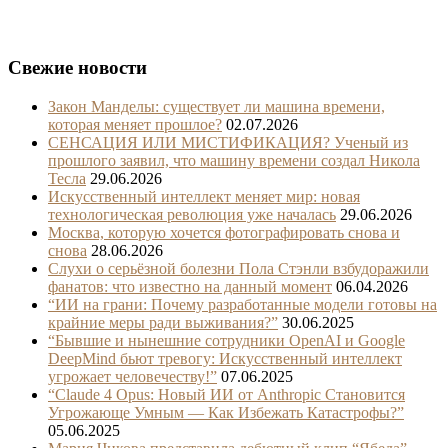
Свежие новости
Закон Манделы: существует ли машина времени,
которая меняет прошлое?
02.07.2026
СЕНСАЦИЯ ИЛИ МИСТИФИКАЦИЯ? Ученый из
прошлого заявил, что машину времени создал Никола
Тесла
29.06.2026
Искусственный интеллект меняет мир: новая
технологическая революция уже началась
29.06.2026
Москва, которую хочется фотографировать снова и
снова
28.06.2026
Слухи о серьёзной болезни Пола Стэнли взбудоражили
фанатов: что известно на данный момент
06.04.2026
“ИИ на грани: Почему разработанные модели готовы на
крайние меры ради выживания?”
30.06.2025
“Бывшие и нынешние сотрудники OpenAI и Google
DeepMind бьют тревогу: Искусственный интеллект
угрожает человечеству!”
07.06.2025
“Claude 4 Opus: Новый ИИ от Anthropic Становится
Угрожающе Умным — Как Избежать Катастрофы?”
05.06.2025