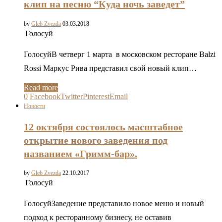
клип на песню “Куда ночь заведет”
by
Gleb Zvezda
03.03.2018
Голосуй
ГолосуйВ четверг 1 марта в московском ресторане Balzi
Rossi Маркус Рива представил свой новый клип…
Read more
0
Facebook
Twitter
Pinterest
Email
Новости
12 октября состоялось масштабное
открытие нового заведения под
названием «Гримм-бар».
by
Gleb Zvezda
22.10.2017
Голосуй
ГолосуйЗаведение представило новое меню и новый
подход к ресторанному бизнесу, не оставив