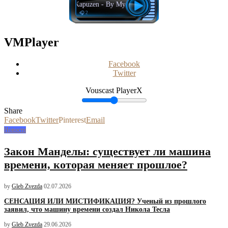
Kapuzen - By My Side
🎧 2
VMPlayer
Facebook
Twitter
Vouscast Player
X
Share
Facebook
Twitter
Pinterest
Email
Новости
Закон Манделы: существует ли машина
времени, которая меняет прошлое?
by
Gleb Zvezda
02.07.2026
СЕНСАЦИЯ ИЛИ МИСТИФИКАЦИЯ? Ученый из прошлого
заявил, что машину времени создал Никола Тесла
by
Gleb Zvezda
29.06.2026