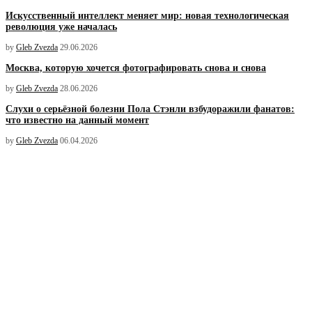
Искусственный интеллект меняет мир: новая технологическая
революция уже началась
by
Gleb Zvezda
29.06.2026
Москва, которую хочется фотографировать снова и снова
by
Gleb Zvezda
28.06.2026
Слухи о серьёзной болезни Пола Стэнли взбудоражили фанатов:
что известно на данный момент
by
Gleb Zvezda
06.04.2026