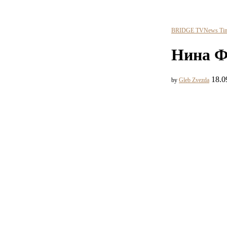
BRIDGE TV
News Ti
Нина Ф
18.0
by
Gleb Zvezda