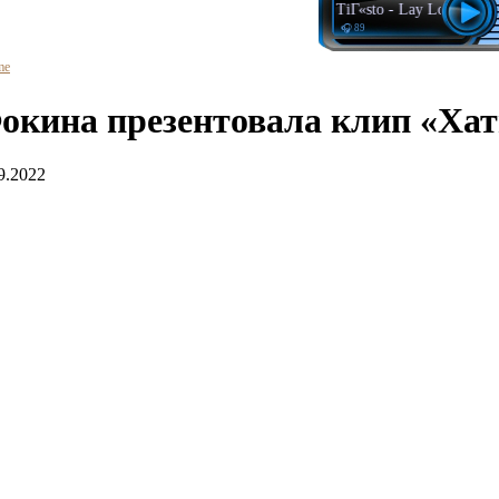
TiГ«sto - Lay Low
🎧 89
me
окина презентовала клип «Ха
9.2022