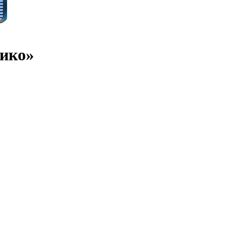
тико»