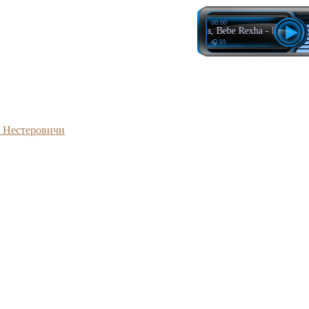
00:00
David Guetta, Bebe Rexha - I'm Good (B
🎧 89