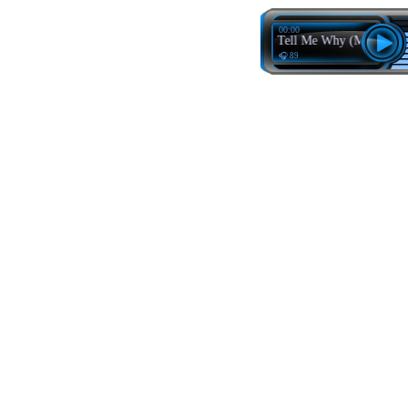
00:00
Supermode - Tell Me Why (MEDUZA Re
🎧 89