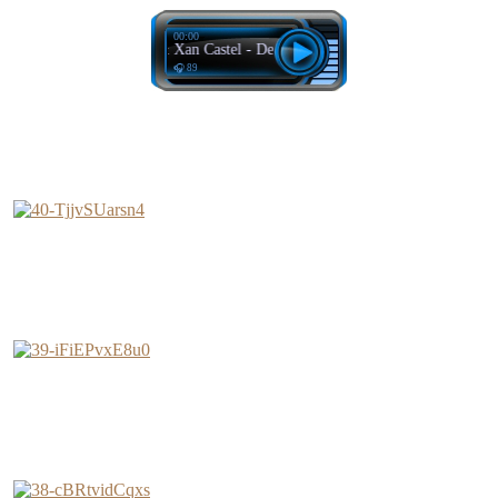
00:00
John Castel & Xan Castel - Dead Weight
🎧 89