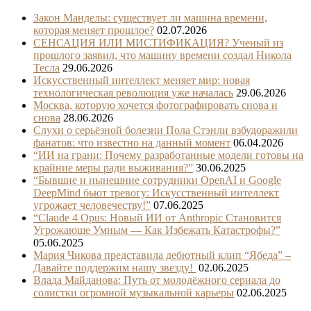
Закон Манделы: существует ли машина времени,
которая меняет прошлое?
02.07.2026
СЕНСАЦИЯ ИЛИ МИСТИФИКАЦИЯ? Ученый из
прошлого заявил, что машину времени создал Никола
Тесла
29.06.2026
Искусственный интеллект меняет мир: новая
технологическая революция уже началась
29.06.2026
Москва, которую хочется фотографировать снова и
снова
28.06.2026
Слухи о серьёзной болезни Пола Стэнли взбудоражили
фанатов: что известно на данный момент
06.04.2026
“ИИ на грани: Почему разработанные модели готовы на
крайние меры ради выживания?”
30.06.2025
“Бывшие и нынешние сотрудники OpenAI и Google
DeepMind бьют тревогу: Искусственный интеллект
угрожает человечеству!”
07.06.2025
“Claude 4 Opus: Новый ИИ от Anthropic Становится
Угрожающе Умным — Как Избежать Катастрофы?”
05.06.2025
Мария Чикова представила дебютный клип “Ябеда” –
Давайте поддержим нашу звезду!
02.06.2025
Влада Майданова: Путь от молодёжного сериала до
солистки огромной музыкальной карьеры
02.06.2025