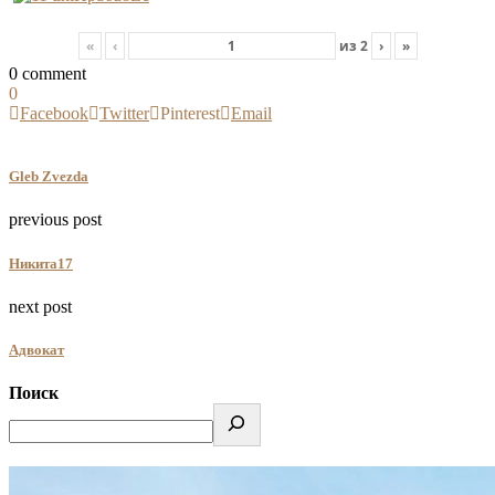
«
‹
из
2
›
»
0 comment
0
Facebook
Twitter
Pinterest
Email
Gleb Zvezda
previous post
Никита17
next post
Адвокат
Поиск