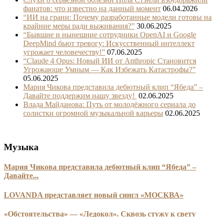
фанатов: что известно на данный момент
06.04.2026
“ИИ на грани: Почему разработанные модели готовы на
крайние меры ради выживания?”
30.06.2025
“Бывшие и нынешние сотрудники OpenAI и Google
DeepMind бьют тревогу: Искусственный интеллект
угрожает человечеству!”
07.06.2025
“Claude 4 Opus: Новый ИИ от Anthropic Становится
Угрожающе Умным — Как Избежать Катастрофы?”
05.06.2025
Мария Чикова представила дебютный клип “Ябеда” –
Давайте поддержим нашу звезду!
02.06.2025
Влада Майданова: Путь от молодёжного сериала до
солистки огромной музыкальной карьеры
02.06.2025
Музыка
Мария Чикова представила дебютный клип “Ябеда” –
Давайте...
LOVANDA представляет новый сингл «МОСКВА»
«Обстоятельства» — «Ледокол». Сквозь стужу к свету