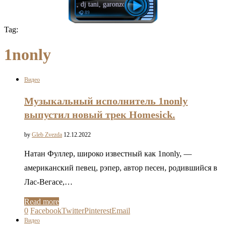
mavzy grx, dj tani, garonzos - Pompeii
🎧 89
Tag:
1nonly
Видео
Музыкальный исполнитель 1nonly
выпустил новый трек Homesick.
by
Gleb Zvezda
12.12.2022
Натан Фуллер, широко известный как 1nonly, —
американский певец, рэпер, автор песен, родившийся в
Лас-Вегасе,…
Read more
0
Facebook
Twitter
Pinterest
Email
Видео