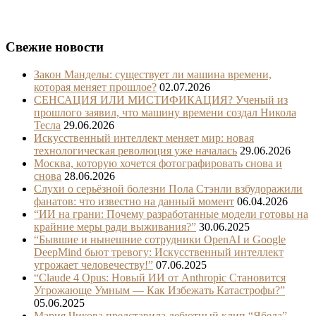
Свежие новости
Закон Манделы: существует ли машина времени,
которая меняет прошлое?
02.07.2026
СЕНСАЦИЯ ИЛИ МИСТИФИКАЦИЯ? Ученый из
прошлого заявил, что машину времени создал Никола
Тесла
29.06.2026
Искусственный интеллект меняет мир: новая
технологическая революция уже началась
29.06.2026
Москва, которую хочется фотографировать снова и
снова
28.06.2026
Слухи о серьёзной болезни Пола Стэнли взбудоражили
фанатов: что известно на данный момент
06.04.2026
“ИИ на грани: Почему разработанные модели готовы на
крайние меры ради выживания?”
30.06.2025
“Бывшие и нынешние сотрудники OpenAI и Google
DeepMind бьют тревогу: Искусственный интеллект
угрожает человечеству!”
07.06.2025
“Claude 4 Opus: Новый ИИ от Anthropic Становится
Угрожающе Умным — Как Избежать Катастрофы?”
05.06.2025
Мария Чикова представила дебютный клип “Ябеда” –