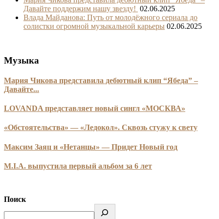
Давайте поддержим нашу звезду!
02.06.2025
Влада Майданова: Путь от молодёжного сериала до
солистки огромной музыкальной карьеры
02.06.2025
Музыка
Мария Чикова представила дебютный клип “Ябеда” –
Давайте...
LOVANDA представляет новый сингл «МОСКВА»
«Обстоятельства» — «Ледокол». Сквозь стужу к свету
Максим Заяц и «Нетанцы» — Придет Новый год
M.I.A. выпустила первый альбом за 6 лет
Поиск