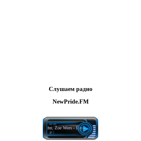
Слушаем радио
NewPride.FM
00:00
Felix Jaehn, Zoe Wees - Do It Better
2