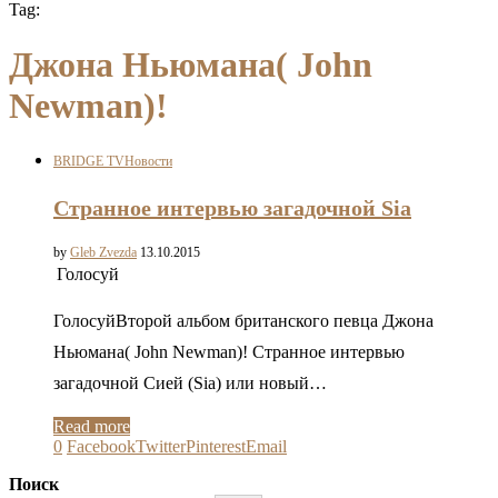
Tag:
Джона Ньюмана( John
Newman)!
BRIDGE TV
Новости
Странное интервью загадочной Sia
by
Gleb Zvezda
13.10.2015
Голосуй
ГолосуйВторой альбом британского певца Джона
Ньюмана( John Newman)! Странное интервью
загадочной Сией (Sia) или новый…
Read more
0
Facebook
Twitter
Pinterest
Email
Поиск