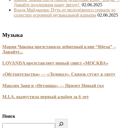
Давайте поддержим нашу звезду!
02.06.2025
Влада Майданова: Путь от молодёжного сериала до
солистки огромной музыкальной карьеры
02.06.2025
Музыка
Мария Чикова представила дебютный клип “Ябеда” –
Давайте...
LOVANDA представляет новый сингл «МОСКВА»
«Обстоятельства» — «Ледокол». Сквозь стужу к свету
Максим Заяц и «Нетанцы» — Придет Новый год
M.I.A. выпустила первый альбом за 6 лет
Поиск