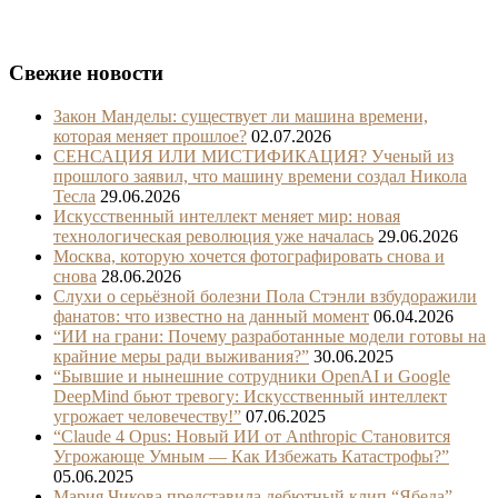
Свежие новости
Закон Манделы: существует ли машина времени,
которая меняет прошлое?
02.07.2026
СЕНСАЦИЯ ИЛИ МИСТИФИКАЦИЯ? Ученый из
прошлого заявил, что машину времени создал Никола
Тесла
29.06.2026
Искусственный интеллект меняет мир: новая
технологическая революция уже началась
29.06.2026
Москва, которую хочется фотографировать снова и
снова
28.06.2026
Слухи о серьёзной болезни Пола Стэнли взбудоражили
фанатов: что известно на данный момент
06.04.2026
“ИИ на грани: Почему разработанные модели готовы на
крайние меры ради выживания?”
30.06.2025
“Бывшие и нынешние сотрудники OpenAI и Google
DeepMind бьют тревогу: Искусственный интеллект
угрожает человечеству!”
07.06.2025
“Claude 4 Opus: Новый ИИ от Anthropic Становится
Угрожающе Умным — Как Избежать Катастрофы?”
05.06.2025
Мария Чикова представила дебютный клип “Ябеда” –