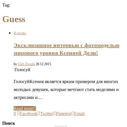
Tag:
Guess
В гостях
Эксклюзивное интервью с фотомоделью
мирового уровня Ксенией Дели!
by
Gleb Zvezda
28.12.2015
Голосуй
ГолосуйКсения является ярким примером для многих
молодых девушек, которые мечтают стать моделями и
актрисами и…
Read more
0
Facebook
Twitter
Pinterest
Email
Поиск