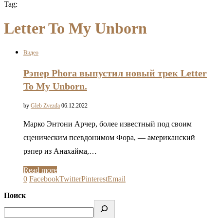
Tag:
Letter To My Unborn
Видео
Рэпер Phora выпустил новый трек Letter
To My Unborn.
by
Gleb Zvezda
06.12.2022
Марко Энтони Арчер, более известный под своим
сценическим псевдонимом Фора, — американский
рэпер из Анахайма,…
Read more
0
Facebook
Twitter
Pinterest
Email
Поиск