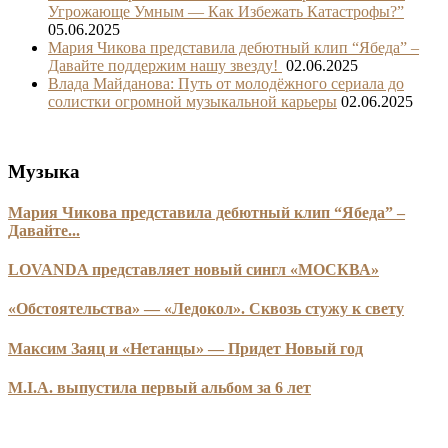
Угрожающе Умным — Как Избежать Катастрофы?”
05.06.2025
Мария Чикова представила дебютный клип “Ябеда” –
Давайте поддержим нашу звезду!
02.06.2025
Влада Майданова: Путь от молодёжного сериала до
солистки огромной музыкальной карьеры
02.06.2025
Музыка
Мария Чикова представила дебютный клип “Ябеда” –
Давайте...
LOVANDA представляет новый сингл «МОСКВА»
«Обстоятельства» — «Ледокол». Сквозь стужу к свету
Максим Заяц и «Нетанцы» — Придет Новый год
M.I.A. выпустила первый альбом за 6 лет