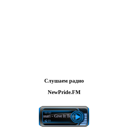
Слушаем радио
NewPride.FM
00:00
Matt Sassari - Give It To Me
🎧 89