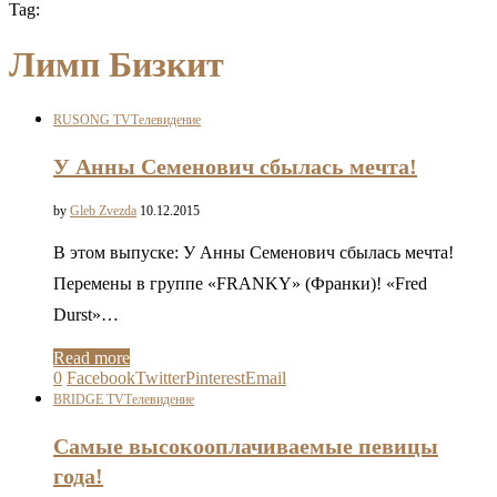
Tag:
Лимп Бизкит
RUSONG TV
Телевидение
У Анны Семенович сбылась мечта!
by
Gleb Zvezda
10.12.2015
В этом выпуске: У Анны Семенович сбылась мечта!
Перемены в группе «FRANKY» (Франки)! «Fred
Durst»…
Read more
0
Facebook
Twitter
Pinterest
Email
BRIDGE TV
Телевидение
Самые высокооплачиваемые певицы
года!