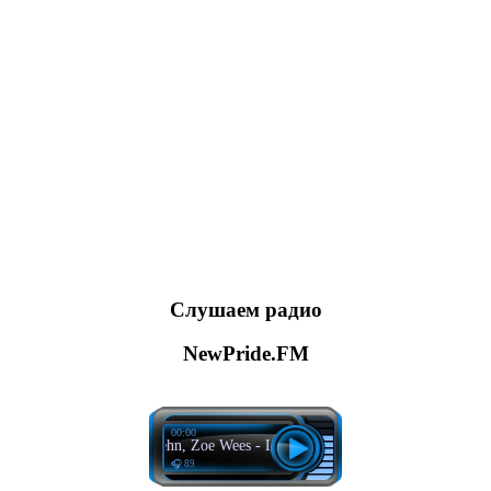
Слушаем радио
NewPride.FM
00:00
Felix Jaehn, Zoe Wees - Do It Better
🎧 89