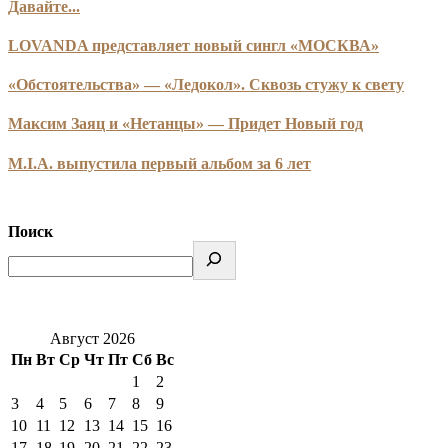
Давайте...
LOVANDA представляет новый сингл «МОСКВА»
«Обстоятельства» — «Ледокол». Сквозь стужу к свету
Максим Заяц и «Нетанцы» — Придет Новый год
M.I.A. выпустила первый альбом за 6 лет
Поиск
Август 2026
Пн
Вт
Ср
Чт
Пт
Сб
Вс
1
2
3
4
5
6
7
8
9
10
11
12
13
14
15
16
17
18
19
20
21
22
23