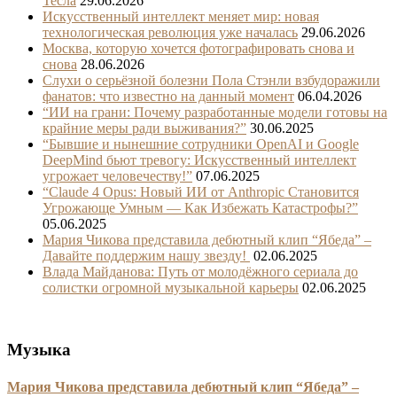
Тесла
29.06.2026
Искусственный интеллект меняет мир: новая
технологическая революция уже началась
29.06.2026
Москва, которую хочется фотографировать снова и
снова
28.06.2026
Слухи о серьёзной болезни Пола Стэнли взбудоражили
фанатов: что известно на данный момент
06.04.2026
“ИИ на грани: Почему разработанные модели готовы на
крайние меры ради выживания?”
30.06.2025
“Бывшие и нынешние сотрудники OpenAI и Google
DeepMind бьют тревогу: Искусственный интеллект
угрожает человечеству!”
07.06.2025
“Claude 4 Opus: Новый ИИ от Anthropic Становится
Угрожающе Умным — Как Избежать Катастрофы?”
05.06.2025
Мария Чикова представила дебютный клип “Ябеда” –
Давайте поддержим нашу звезду!
02.06.2025
Влада Майданова: Путь от молодёжного сериала до
солистки огромной музыкальной карьеры
02.06.2025
Музыка
Мария Чикова представила дебютный клип “Ябеда” –