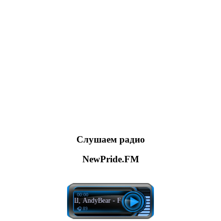
Слушаем радио
NewPride.FM
00:00
ESCRNШ, AndyBear - Feel The Love
🎧 89