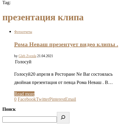
Tag:
презентация клипа
Фотоотчеты
Рома Неваш презентует видео клипы .
by
Gleb Zvezda
21.04.2021
Голосуй
Голосуй20 апреля в Ресторане Ne Bar состоялась
двойная презентация от певца Рома Неваш . В…
Read more
0
Facebook
Twitter
Pinterest
Email
Поиск