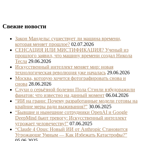
Свежие новости
Закон Манделы: существует ли машина времени,
которая меняет прошлое?
02.07.2026
СЕНСАЦИЯ ИЛИ МИСТИФИКАЦИЯ? Ученый из
прошлого заявил, что машину времени создал Никола
Тесла
29.06.2026
Искусственный интеллект меняет мир: новая
технологическая революция уже началась
29.06.2026
Москва, которую хочется фотографировать снова и
снова
28.06.2026
Слухи о серьёзной болезни Пола Стэнли взбудоражили
фанатов: что известно на данный момент
06.04.2026
“ИИ на грани: Почему разработанные модели готовы на
крайние меры ради выживания?”
30.06.2025
“Бывшие и нынешние сотрудники OpenAI и Google
DeepMind бьют тревогу: Искусственный интеллект
угрожает человечеству!”
07.06.2025
“Claude 4 Opus: Новый ИИ от Anthropic Становится
Угрожающе Умным — Как Избежать Катастрофы?”
05.06.2025