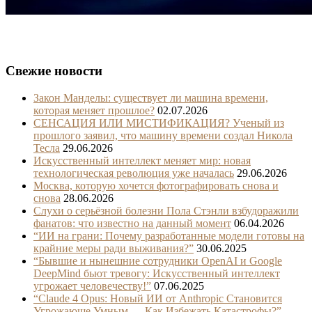
Свежие новости
Закон Манделы: существует ли машина времени,
которая меняет прошлое?
02.07.2026
СЕНСАЦИЯ ИЛИ МИСТИФИКАЦИЯ? Ученый из
прошлого заявил, что машину времени создал Никола
Тесла
29.06.2026
Искусственный интеллект меняет мир: новая
технологическая революция уже началась
29.06.2026
Москва, которую хочется фотографировать снова и
снова
28.06.2026
Слухи о серьёзной болезни Пола Стэнли взбудоражили
фанатов: что известно на данный момент
06.04.2026
“ИИ на грани: Почему разработанные модели готовы на
крайние меры ради выживания?”
30.06.2025
“Бывшие и нынешние сотрудники OpenAI и Google
DeepMind бьют тревогу: Искусственный интеллект
угрожает человечеству!”
07.06.2025
“Claude 4 Opus: Новый ИИ от Anthropic Становится
Угрожающе Умным — Как Избежать Катастрофы?”