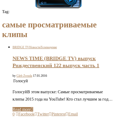
🎧 88
Tag:
самые просматриваемые
клипы
BRIDGE TV
Новости
Телевидение
NEWS TIME (BRIDGE TV) выпуск
Рождественский 122 выпуск часть 1
by
Gleb Zvezda
17.01.2016
Голосуй
ГолосуйВ этом выпуске: Самые просматриваемые
клипы 2015 года на YouTubе! Кто стал лучшим за год…
Read more
0
Facebook
Twitter
Pinterest
Email