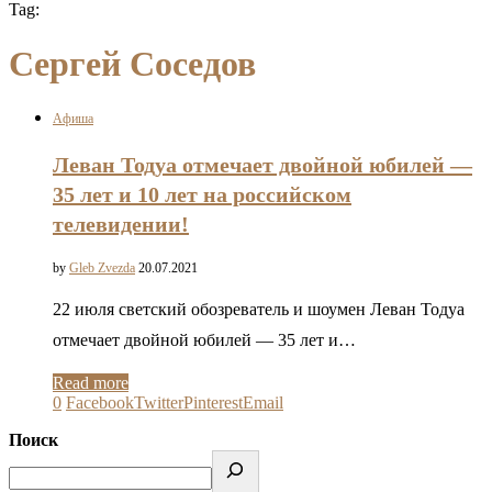
Tag:
Сергей Соседов
Афиша
Леван Тодуа отмечает двойной юбилей —
35 лет и 10 лет на российском
телевидении!
by
Gleb Zvezda
20.07.2021
22 июля светский обозреватель и шоумен Леван Тодуа
отмечает двойной юбилей — 35 лет и…
Read more
0
Facebook
Twitter
Pinterest
Email
Поиск