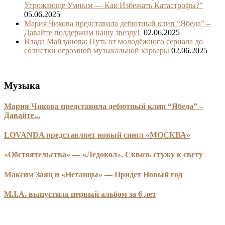
Угрожающе Умным — Как Избежать Катастрофы?”
05.06.2025
Мария Чикова представила дебютный клип “Ябеда” –
Давайте поддержим нашу звезду!
02.06.2025
Влада Майданова: Путь от молодёжного сериала до
солистки огромной музыкальной карьеры
02.06.2025
Музыка
Мария Чикова представила дебютный клип “Ябеда” –
Давайте...
LOVANDA представляет новый сингл «МОСКВА»
«Обстоятельства» — «Ледокол». Сквозь стужу к свету
Максим Заяц и «Нетанцы» — Придет Новый год
M.I.A. выпустила первый альбом за 6 лет