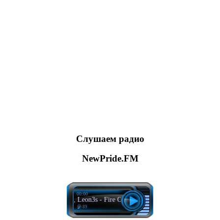
Слушаем радио
NewPride.FM
00:00
iceturn, Leon3s - Fire On Me
89