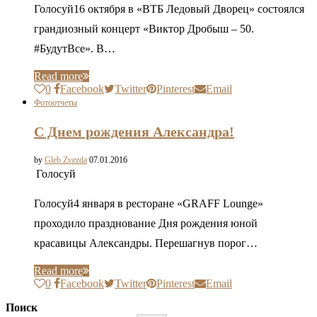
Голосуй16 октября в «ВТБ Ледовый Дворец» состоялся
грандиозный концерт «Виктор Дробыш – 50.
#БудутВсе». В…
Read more
0
Facebook
Twitter
Pinterest
Email
Фотоотчеты
С Днем рождения Александра!
by
Gleb Zvezda
07.01.2016
Голосуй
Голосуй4 января в ресторане «GRAFF Lounge»
проходило празднование Дня рождения юной
красавицы Александры. Перешагнув порог…
Read more
0
Facebook
Twitter
Pinterest
Email
Поиск