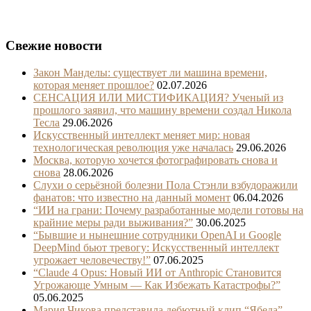
Свежие новости
Закон Манделы: существует ли машина времени,
которая меняет прошлое?
02.07.2026
СЕНСАЦИЯ ИЛИ МИСТИФИКАЦИЯ? Ученый из
прошлого заявил, что машину времени создал Никола
Тесла
29.06.2026
Искусственный интеллект меняет мир: новая
технологическая революция уже началась
29.06.2026
Москва, которую хочется фотографировать снова и
снова
28.06.2026
Слухи о серьёзной болезни Пола Стэнли взбудоражили
фанатов: что известно на данный момент
06.04.2026
“ИИ на грани: Почему разработанные модели готовы на
крайние меры ради выживания?”
30.06.2025
“Бывшие и нынешние сотрудники OpenAI и Google
DeepMind бьют тревогу: Искусственный интеллект
угрожает человечеству!”
07.06.2025
“Claude 4 Opus: Новый ИИ от Anthropic Становится
Угрожающе Умным — Как Избежать Катастрофы?”
05.06.2025
Мария Чикова представила дебютный клип “Ябеда” –