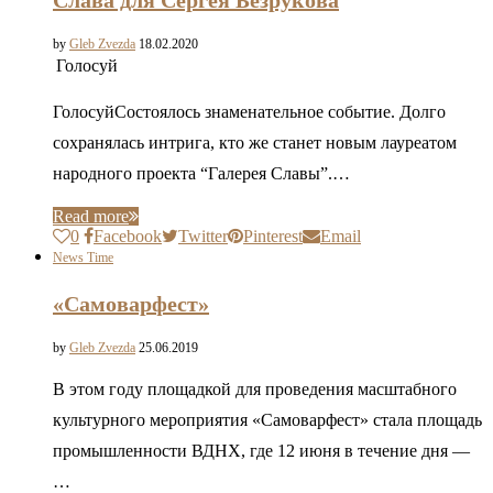
Слава для Сергея Безрукова
by
Gleb Zvezda
18.02.2020
Голосуй
ГолосуйСостоялось знаменательное событие. Долго
сохранялась интрига, кто же станет новым лауреатом
народного проекта “Галерея Славы”.…
Read more
0
Facebook
Twitter
Pinterest
Email
News Time
«Самоварфест»
by
Gleb Zvezda
25.06.2019
В этом году площадкой для проведения масштабного
культурного мероприятия «Самоварфест» стала площадь
промышленности ВДНХ, где 12 июня в течение дня —
…