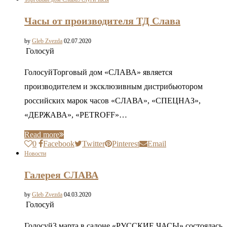
Часы от производителя ТД Слава
by
Gleb Zvezda
02.07.2020
Голосуй
ГолосуйТорговый дом «СЛАВА» является
производителем и эксклюзивным дистрибьютором
российских марок часов «СЛАВА», «СПЕЦНАЗ»,
«ДЕРЖАВА», «PETROFF»…
Read more
0
Facebook
Twitter
Pinterest
Email
Новости
Галерея СЛАВА
by
Gleb Zvezda
04.03.2020
Голосуй
Голосуй3 марта в салоне «РУССКИЕ ЧАСЫ» состоялась