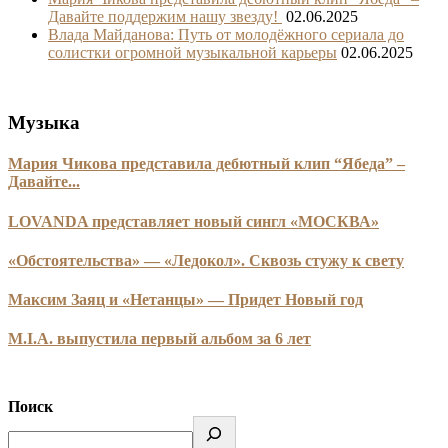
Давайте поддержим нашу звезду!
02.06.2025
Влада Майданова: Путь от молодёжного сериала до
солистки огромной музыкальной карьеры
02.06.2025
Музыка
Мария Чикова представила дебютный клип “Ябеда” –
Давайте...
LOVANDA представляет новый сингл «МОСКВА»
«Обстоятельства» — «Ледокол». Сквозь стужу к свету
Максим Заяц и «Нетанцы» — Придет Новый год
M.I.A. выпустила первый альбом за 6 лет
Поиск