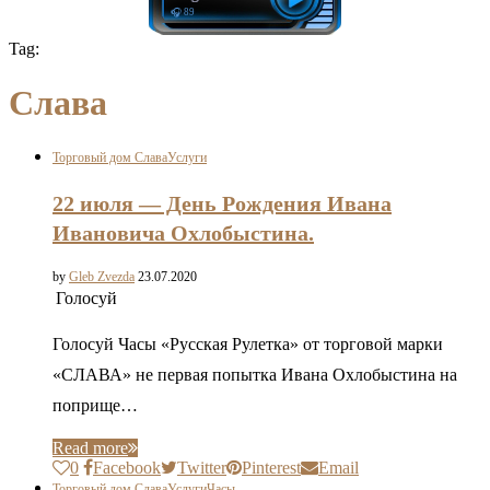
🎧 89
Tag:
Слава
Торговый дом Слава
Услуги
22 июля — День Рождения Ивана
Ивановича Охлобыстина.
by
Gleb Zvezda
23.07.2020
Голосуй
Голосуй Часы «Русская Рулетка» от торговой марки
«СЛАВА» не первая попытка Ивана Охлобыстина на
поприще…
Read more
0
Facebook
Twitter
Pinterest
Email
Торговый дом Слава
Услуги
Часы