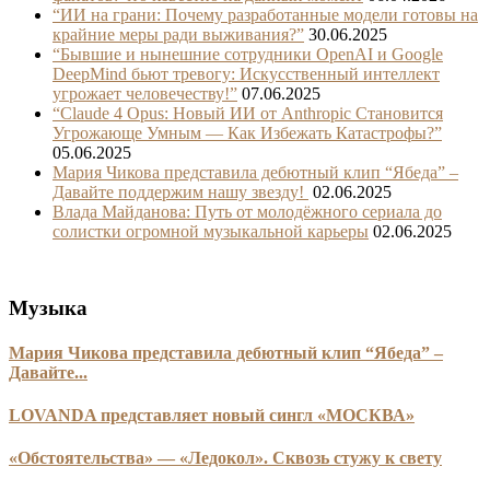
“ИИ на грани: Почему разработанные модели готовы на
крайние меры ради выживания?”
30.06.2025
“Бывшие и нынешние сотрудники OpenAI и Google
DeepMind бьют тревогу: Искусственный интеллект
угрожает человечеству!”
07.06.2025
“Claude 4 Opus: Новый ИИ от Anthropic Становится
Угрожающе Умным — Как Избежать Катастрофы?”
05.06.2025
Мария Чикова представила дебютный клип “Ябеда” –
Давайте поддержим нашу звезду!
02.06.2025
Влада Майданова: Путь от молодёжного сериала до
солистки огромной музыкальной карьеры
02.06.2025
Музыка
Мария Чикова представила дебютный клип “Ябеда” –
Давайте...
LOVANDA представляет новый сингл «МОСКВА»
«Обстоятельства» — «Ледокол». Сквозь стужу к свету