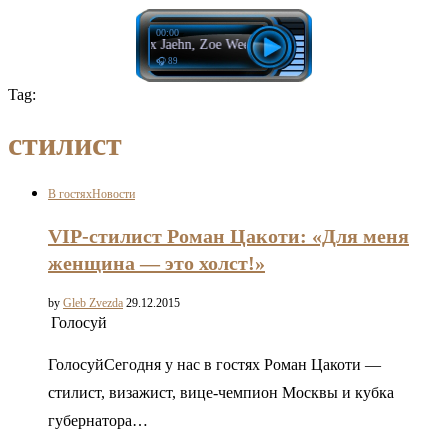
00:00
Felix Jaehn, Zoe Wees - Do It Better
🎧 89
Tag:
стилист
В гостях
Новости
VIP-стилист Роман Цакоти: «Для меня
женщина — это холст!»
by
Gleb Zvezda
29.12.2015
Голосуй
ГолосуйСегодня у нас в гостях Роман Цакоти —
стилист, визажист, вице-чемпион Москвы и кубка
губернатора…