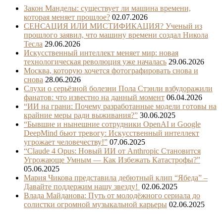
Закон Манделы: существует ли машина времени,
которая меняет прошлое?
02.07.2026
СЕНСАЦИЯ ИЛИ МИСТИФИКАЦИЯ? Ученый из
прошлого заявил, что машину времени создал Никола
Тесла
29.06.2026
Искусственный интеллект меняет мир: новая
технологическая революция уже началась
29.06.2026
Москва, которую хочется фотографировать снова и
снова
28.06.2026
Слухи о серьёзной болезни Пола Стэнли взбудоражили
фанатов: что известно на данный момент
06.04.2026
“ИИ на грани: Почему разработанные модели готовы на
крайние меры ради выживания?”
30.06.2025
“Бывшие и нынешние сотрудники OpenAI и Google
DeepMind бьют тревогу: Искусственный интеллект
угрожает человечеству!”
07.06.2025
“Claude 4 Opus: Новый ИИ от Anthropic Становится
Угрожающе Умным — Как Избежать Катастрофы?”
05.06.2025
Мария Чикова представила дебютный клип “Ябеда” –
Давайте поддержим нашу звезду!
02.06.2025
Влада Майданова: Путь от молодёжного сериала до
солистки огромной музыкальной карьеры
02.06.2025