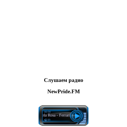
Слушаем радио
NewPride.FM
00:00
James Hype, Miggy Dela Rosa - Ferrari (Oliver Heldens Remix)
🎧 89