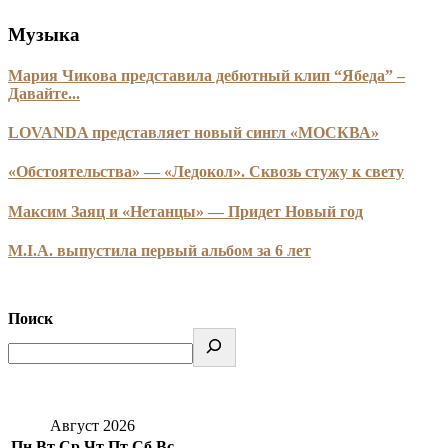
Музыка
Мария Чикова представила дебютный клип “Ябеда” –
Давайте...
LOVANDA представляет новый сингл «МОСКВА»
«Обстоятельства» — «Ледокол». Сквозь стужу к свету
Максим Заяц и «Нетанцы» — Придет Новый год
M.I.A. выпустила первый альбом за 6 лет
Поиск
Август 2026
Пн
Вт
Ср
Чт
Пт
Сб
Вс