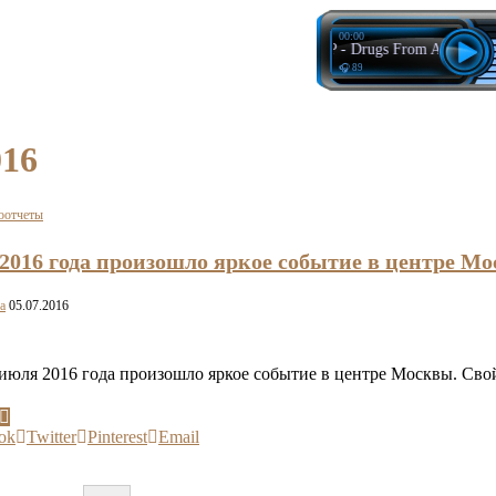
00:00
Mau P - Drugs From Amsterdam
🎧 89
016
оотчеты
2016 года произошло яркое событие в центре М
a
05.07.2016
июля 2016 года произошло яркое событие в центре Москвы. Св
ok
Twitter
Pinterest
Email