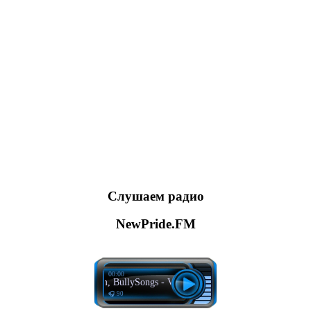
Слушаем радио
NewPride.FM
00:00
The Him, BullySongs - Violet Skies
🎧 90