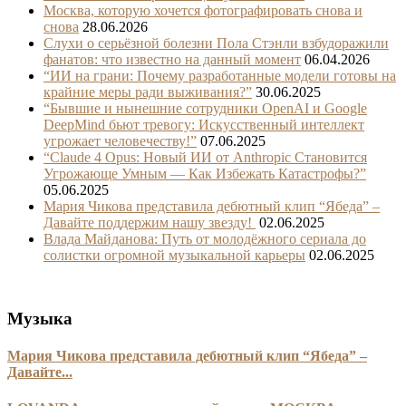
Москва, которую хочется фотографировать снова и
снова
28.06.2026
Слухи о серьёзной болезни Пола Стэнли взбудоражили
фанатов: что известно на данный момент
06.04.2026
“ИИ на грани: Почему разработанные модели готовы на
крайние меры ради выживания?”
30.06.2025
“Бывшие и нынешние сотрудники OpenAI и Google
DeepMind бьют тревогу: Искусственный интеллект
угрожает человечеству!”
07.06.2025
“Claude 4 Opus: Новый ИИ от Anthropic Становится
Угрожающе Умным — Как Избежать Катастрофы?”
05.06.2025
Мария Чикова представила дебютный клип “Ябеда” –
Давайте поддержим нашу звезду!
02.06.2025
Влада Майданова: Путь от молодёжного сериала до
солистки огромной музыкальной карьеры
02.06.2025
Музыка
Мария Чикова представила дебютный клип “Ябеда” –
Давайте...