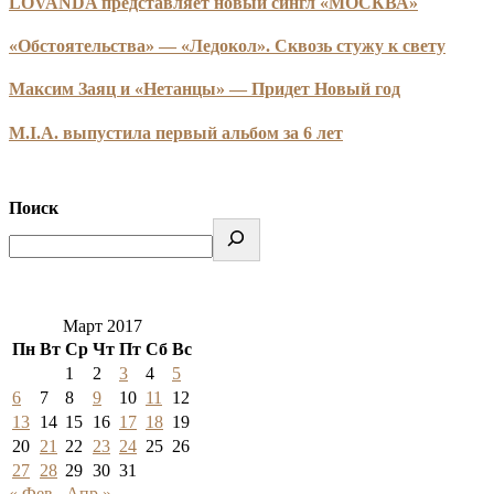
LOVANDA представляет новый сингл «МОСКВА»
«Обстоятельства» — «Ледокол». Сквозь стужу к свету
Максим Заяц и «Нетанцы» — Придет Новый год
M.I.A. выпустила первый альбом за 6 лет
Поиск
Март 2017
Пн
Вт
Ср
Чт
Пт
Сб
Вс
1
2
3
4
5
6
7
8
9
10
11
12
13
14
15
16
17
18
19
20
21
22
23
24
25
26
27
28
29
30
31
« Фев
Апр »