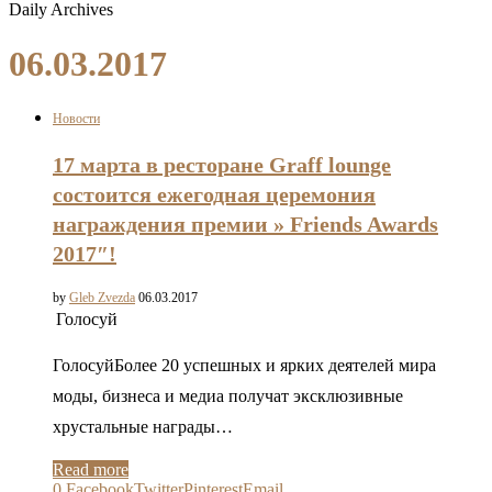
Daily Archives
06.03.2017
Новости
17 марта в ресторане Graff lounge
состоится ежегодная церемония
награждения премии » Friends Awards
2017″!
by
Gleb Zvezda
06.03.2017
Голосуй
ГолосуйБолее 20 успешных и ярких деятелей мира
моды, бизнеса и медиа получат эксклюзивные
хрустальные награды…
Read more
0
Facebook
Twitter
Pinterest
Email