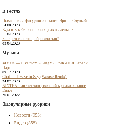
В Гостях
Новая школа фигурного катания Ирины Слуцкой.
14.09.2023
Куда и как безопасно вкладывать деньги?
11.04.2023
Банкротство- это добро или зло?
03.04.2023
Музыка
ad flash — Live from »Delight» Open Air at БерёZы
Парк
09.12.2020
Chok — I Have to Say (Waraxe Remix)
24.02.2020
NIXTRA – артист танцевальной музыки в жанре
Dance
20.01.2022
Популярные рубрики
Новости
(953)
Видео
(858)