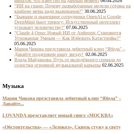
фанатов: что известно на данный момент
06.04.2026
“ИИ на грани: Почему разработанные модели готовы на
крайние меры ради выживания?”
30.06.2025
“Бывшие и нынешние сотрудники OpenAI и Google
DeepMind бьют тревогу: Искусственный интеллект
угрожает человечеству!”
07.06.2025
“Claude 4 Opus: Новый ИИ от Anthropic Становится
Угрожающе Умным — Как Избежать Катастрофы?”
05.06.2025
Мария Чикова представила дебютный клип “Ябеда” –
Давайте поддержим нашу звезду!
02.06.2025
Влада Майданова: Путь от молодёжного сериала до
солистки огромной музыкальной карьеры
02.06.2025
Музыка
Мария Чикова представила дебютный клип “Ябеда” –
Давайте...
LOVANDA представляет новый сингл «МОСКВА»
«Обстоятельства» — «Ледокол». Сквозь стужу к свету