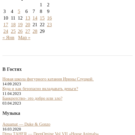
1
2
3
4
5
6
7
8
9
10
11
12
13
14
15
16
17
18
19
20
21
22
23
24
25
26
27
28
29
« Янв
Мар »
В Гостях
Новая школа фигурного катания Ирины Слуцкой.
14.09.2023
Куда и как безопасно вкладывать деньги?
11.04.2023
Банкротство- это добро или зло?
03.04.2023
Музыка
Aquamat — Duke & Gonzo
16.03.2020
Dima TAHER — DeepOmine Vol.VII «House Animals»