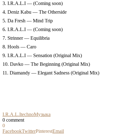
3. I.R.A.L.I — (Coming soon)
4. Deniz Kabu — The Otherside
5. Da Fresh — Mind Trip
6. I.R.A.L.I — (Coming soon)
7. Strinner — Equilibria
8. Hools — Caro
9. I.R.A.L.I — Sensation (Original Mix)
10. Davko — The Beginning (Original Mix)
11. Diamandy — Elegant Sadness (Original Mix)
I.R.A.L.I
techno
Музыка
0 comment
0
Facebook
Twitter
Pinterest
Email