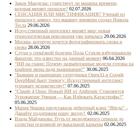
Закон Манделы: существует ли машина времени,
которая меняет прошлое?
02.07.2026
СЕНСАЦИЯ ИЛИ МИСТИФИКАЦИЯ? Ученый из
прошлого заявил, что машину времени создал Никола
Тесла
29.06.2026
Искусственный интеллект меняет мир: новая
технологическая революция уже началась
29.06.2026
Москва, которую хочется фотографировать снова и
снова
28.06.2026
Слухи о серьёзной болезни Пола Стэнли взбудоражили
фанатов: что известно на данный момент
06.04.2026
“ИИ на грани: Почему разработанные модели готовы на
крайние меры ради выживания?”
30.06.2025
“Бывшие и нынешние сотрудники OpenAI и Google
DeepMind бьют тревогу: Искусственный интеллект
угрожает человечеству!”
07.06.2025
“Claude 4 Opus: Новый ИИ от Anthropic Становится
Угрожающе Умным — Как Избежать Катастрофы?”
05.06.2025
Мария Чикова представила дебютный клип “Ябеда” –
Давайте поддержим нашу звезду!
02.06.2025
Влада Майданова: Путь от молодёжного сериала до
солистки огромной музыкальной карьеры
02.06.2025