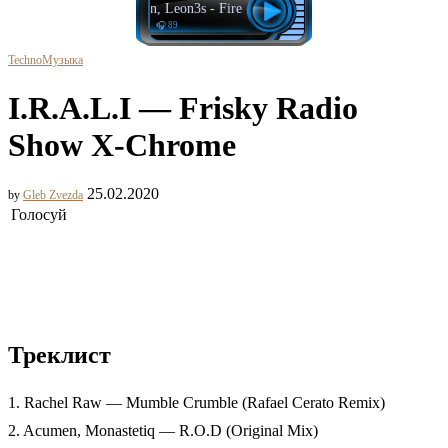
iceturn, Leon3s - Fire On Me
🎧 89
Techno
Музыка
I.R.A.L.I — Frisky Radio
Show X-Chrome
25.02.2020
by
Gleb Zvezda
Голосуй
Треклист
1. Rachel Raw — Mumble Crumble (Rafael Cerato Remix)
2. Acumen, Monastetiq — R.O.D (Original Mix)