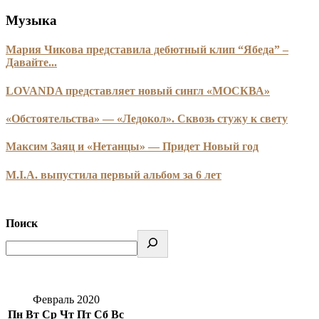
Музыка
Мария Чикова представила дебютный клип “Ябеда” –
Давайте...
LOVANDA представляет новый сингл «МОСКВА»
«Обстоятельства» — «Ледокол». Сквозь стужу к свету
Максим Заяц и «Нетанцы» — Придет Новый год
M.I.A. выпустила первый альбом за 6 лет
Поиск
Февраль 2020
Пн
Вт
Ср
Чт
Пт
Сб
Вс