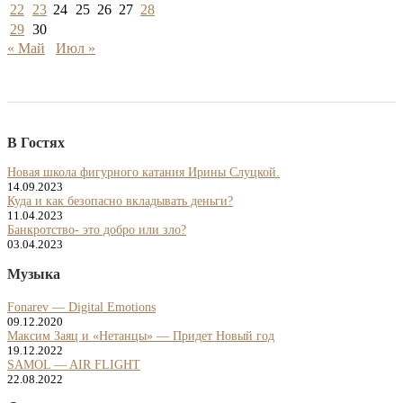
22
23
24
25
26
27
28
29
30
« Май
Июл »
В Гостях
Новая школа фигурного катания Ирины Слуцкой.
14.09.2023
Куда и как безопасно вкладывать деньги?
11.04.2023
Банкротство- это добро или зло?
03.04.2023
Музыка
Fonarev — Digital Emotions
09.12.2020
Максим Заяц и «Нетанцы» — Придет Новый год
19.12.2022
SAMOL — AIR FLIGHT
22.08.2022