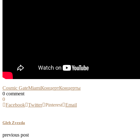
Cosmic Gate
Miami
Концерт
Концерты
0 comment
0
Facebook
Twitter
Pinterest
Email
Gleb Zvezda
previous post