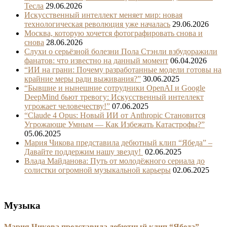
Тесла
29.06.2026
Искусственный интеллект меняет мир: новая
технологическая революция уже началась
29.06.2026
Москва, которую хочется фотографировать снова и
снова
28.06.2026
Слухи о серьёзной болезни Пола Стэнли взбудоражили
фанатов: что известно на данный момент
06.04.2026
“ИИ на грани: Почему разработанные модели готовы на
крайние меры ради выживания?”
30.06.2025
“Бывшие и нынешние сотрудники OpenAI и Google
DeepMind бьют тревогу: Искусственный интеллект
угрожает человечеству!”
07.06.2025
“Claude 4 Opus: Новый ИИ от Anthropic Становится
Угрожающе Умным — Как Избежать Катастрофы?”
05.06.2025
Мария Чикова представила дебютный клип “Ябеда” –
Давайте поддержим нашу звезду!
02.06.2025
Влада Майданова: Путь от молодёжного сериала до
солистки огромной музыкальной карьеры
02.06.2025
Музыка
Мария Чикова представила дебютный клип “Ябеда” –