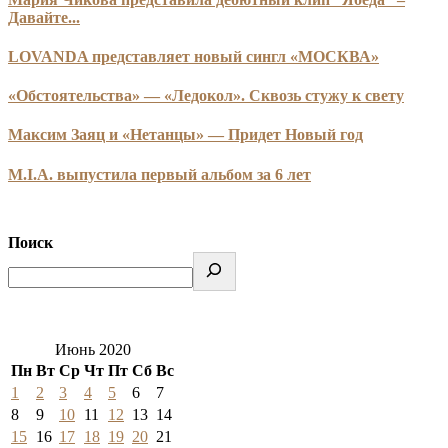
Давайте...
LOVANDA представляет новый сингл «МОСКВА»
«Обстоятельства» — «Ледокол». Сквозь стужу к свету
Максим Заяц и «Нетанцы» — Придет Новый год
M.I.A. выпустила первый альбом за 6 лет
Поиск
Июнь 2020
Пн
Вт
Ср
Чт
Пт
Сб
Вс
1
2
3
4
5
6
7
8
9
10
11
12
13
14
15
16
17
18
19
20
21