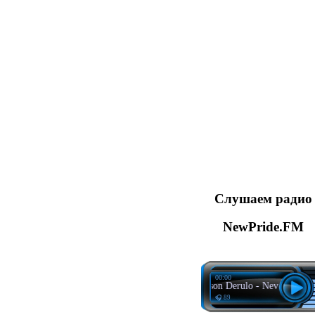
Слушаем радио
NewPride.FM
00:00
Shouse, Jason Derulo - Never Let You G
🎧 89