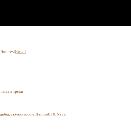
Pinterest
Email
 новые треки
вадьбы, съёмки клипа HammAli & Navai