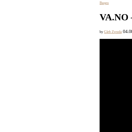
Видео
VA.NO 
04.0
by
Gleb Zvezda