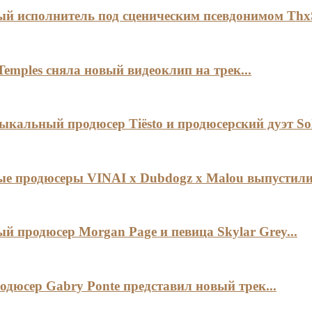
 исполнитель под сценическим псевдонимом ThxS
Temples сняла новый видеоклип на трек...
ыкальный продюсер Tiësto и продюсерский дуэт Sol
 продюсеры VINAI x Dubdogz x Malou выпустили.
 продюсер Morgan Page и певица Skylar Grey...
одюсер Gabry Ponte представил новый трек...