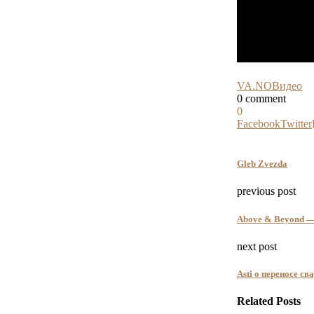
VA.NO
Видео
0 comment
0
Facebook
Twitter
Gleb Zvezda
previous post
Above & Beyond —
next post
Asti о переносе с
Related Posts