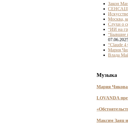
Закон Ман
СЕНСАЦИЯ
Искусстве
Москва, к
Слухи о с
“ИИ на гр
“Бывшие и
07.06.202
“Claude 
Мария Чик
Влада Май
Музыка
Мария Чикова 
LOVANDA пред
«Обстоятельст
Максим Заяц и