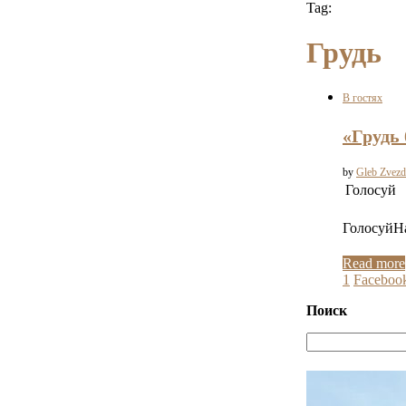
Tag:
Грудь
В гостях
«Грудь
by
Gleb Zvezd
Голосуй
ГолосуйНа
Read more
1
Faceboo
Поиск