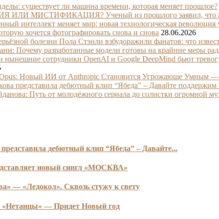
делы: существует ли машина времени, которая меняет прошлое?
 ИЛИ МИСТИФИКАЦИЯ? Ученый из прошлого заявил, что маш
нный интеллект меняет мир: новая технологическая революция 
оторую хочется фотографировать снова и снова
28.06.2026
ерьёзной болезни Пола Стэнли взбудоражили фанатов: что изве
ани: Почему разработанные модели готовы на крайние меры ра
 нынешние сотрудники OpenAI и Google DeepMind бьют тревогу
5
4 Opus: Новый ИИ от Anthropic Становится Угрожающе Умным —
ова представила дебютный клип “Ябеда” – Давайте поддержим 
данова: Путь от молодёжного сериала до солистки огромной м
представила дебютный клип “Ябеда” – Давайте...
ставляет новый сингл «МОСКВА»
ва» — «Ледокол». Сквозь стужу к свету
 «Нетанцы» — Придет Новый год