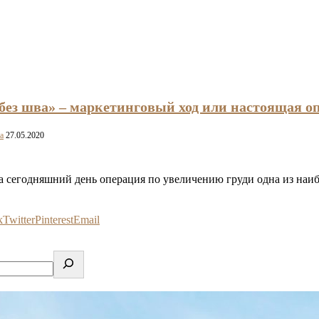
 без шва» – маркетинговый ход или настоящая о
a
27.05.2020
 сегодняшний день операция по увеличению груди одна из наи
k
Twitter
Pinterest
Email