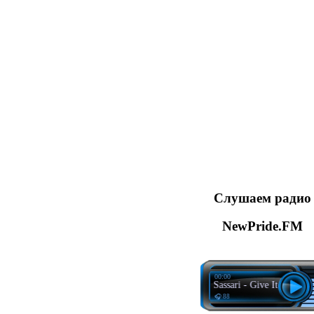
Слушаем радио
NewPride.FM
00:00
Matt Sassari - Give It To Me
🎧 88