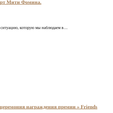
церт Мити Фомина.
 ситуацию, которую мы наблюдаем в…
я церемония награждения премии » Friends