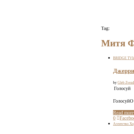
Tag:
Митя 
BRIDGE TV
I
Джерри 
by
Gleb Zvezd
Голосуй
ГолосуйО 
Read more
0
Facebo
Агентство Х