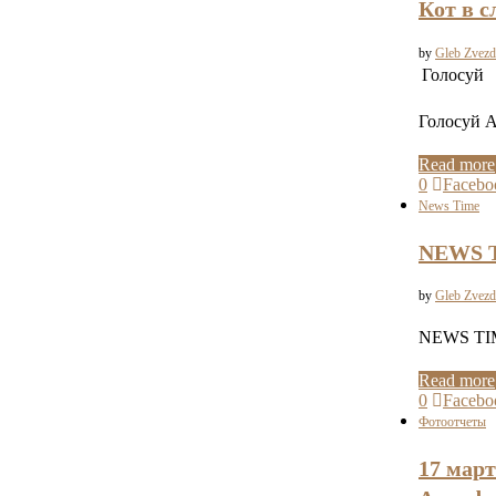
Кот в 
by
Gleb Zvezd
Голосуй
Голосуй 
Read more
0
Facebo
News Time
NEWS T
by
Gleb Zvezd
NEWS TIM
Read more
0
Facebo
Фотоотчеты
17 март