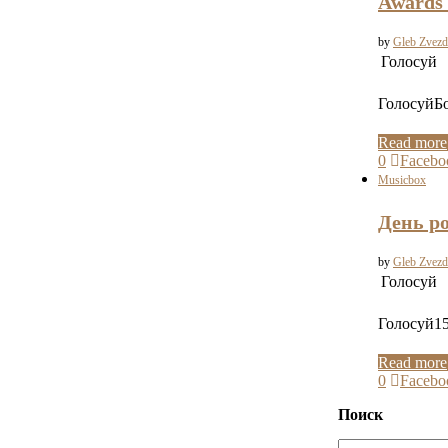
Awards 
by
Gleb Zvezd
Голосуй
ГолосуйБо
Read more
0
Facebo
Musicbox
День р
by
Gleb Zvezd
Голосуй
Голосуй15
Read more
0
Facebo
Поиск