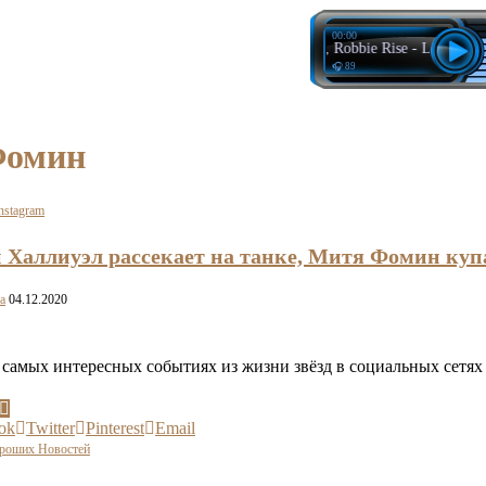
00:00
BLR, Robbie Rise - Lipstick
🎧 89
Фомин
nstagram
Халлиуэл рассекает на танке, Митя Фомин купае
a
04.12.2020
самых интересных событиях из жизни звёзд в социальных се
ok
Twitter
Pinterest
Email
ороших Новостей